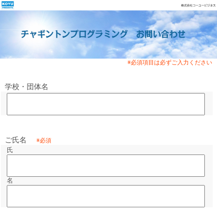
学校・団体名
ご氏名
氏
名